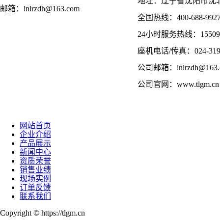
地址：辽宁省沈阳市沈北新
邮箱：lnlrzdh@163.com
全国热线：400-688-992
24小时服务热线：155098
座机电话/传真：024-319
公司邮箱：lnlrzdh@163.
公司官网：www.tlgm.cn
网站首页
企业介绍
产品展示
新闻中心
资质荣誉
销售业绩
现场实例
订单反馈
联系我们
Copyright © https://tlgm.cn