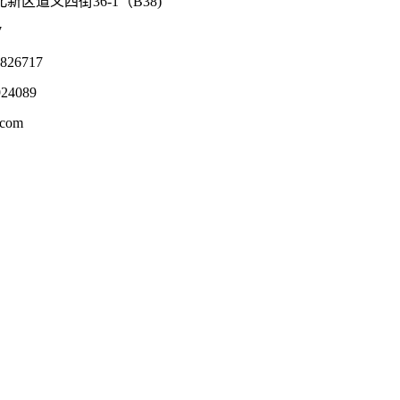
区道义四街36-1（B38)
7
26717
24089
com