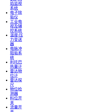
焰监视
系统
电子除
垢仪
工业电
视及辅
控系统
温度/压
力变送
器
电脉冲
阻垢系
统
利托巴
热量计
雷达物
位计
雷达探
尺
物位检
测器
料位开
关
流量开
关