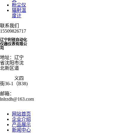
粉尘仪
辐射温
度计
联系我们
15509826717
辽宁利锐自动化
仪器仪表有限公
司
地址：辽宁
省沈阳市沈
北新区道
义四
街36-1（B38)
邮箱：
lnlrzdh@163.com
网站首页
企业介绍
产品展示
新闻中心