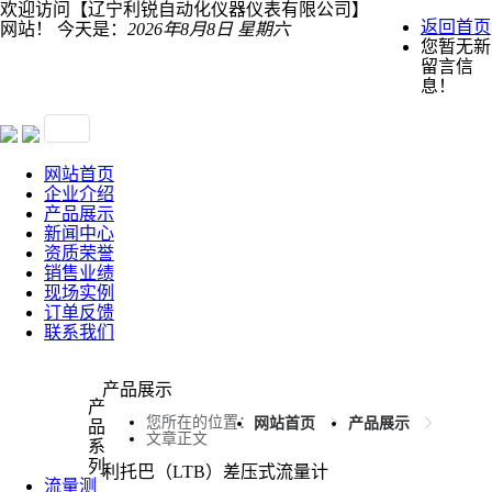
欢迎访问【辽宁利锐自动化仪器仪表有限公司】
返回首页
网站！
今天是：
2026年8月8日 星期六
您暂无新
留言信
息！
网站首页
企业介绍
产品展示
新闻中心
资质荣誉
销售业绩
现场实例
订单反馈
联系我们
产品展示
产
您所在的位置：
网站首页
产品展示
品
文章正文
系
列
利托巴（LTB）差压式流量计
流量测