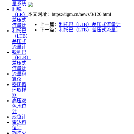
量系统
利锐
本文网址：https://tlgm.cn/news/3/126.html
（LR）
差压式
上一篇：
利托巴（LTB）差压式流量计
流量计
下一篇：
利托巴（LTB）差压式流量计
利托巴
（LTB）
差压式
流量计
锐利巴
（RLB）
差压式
流量计
流量积
算仪
密闭循
环取样
器
高压双
色水位
计
液位计
雷达料
位计
锅炉火