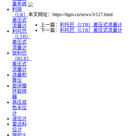
量系统
利锐
本文网址：https://tlgm.cn/news/3/127.html
（LR）
差压式
上一篇：
利托巴（LTB）差压式流量计
流量计
下一篇：
利托巴（LTB）差压式流量计
利托巴
（LTB）
差压式
流量计
锐利巴
（RLB）
差压式
流量计
流量积
算仪
密闭循
环取样
器
高压双
色水位
计
液位计
雷达料
位计
锅炉火