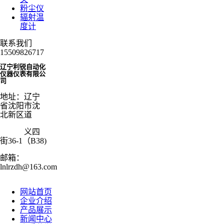
粉尘仪
辐射温
度计
联系我们
15509826717
辽宁利锐自动化
仪器仪表有限公
司
地址：辽宁
省沈阳市沈
北新区道
义四
街36-1（B38)
邮箱：
lnlrzdh@163.com
网站首页
企业介绍
产品展示
新闻中心