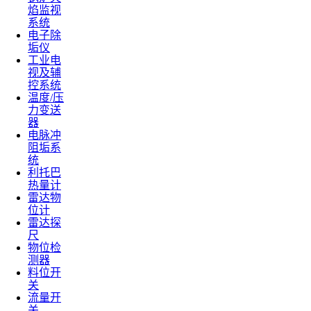
焰监视
系统
电子除
垢仪
工业电
视及辅
控系统
温度/压
力变送
器
电脉冲
阻垢系
统
利托巴
热量计
雷达物
位计
雷达探
尺
物位检
测器
料位开
关
流量开
关