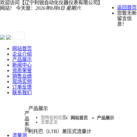
欢迎访问【辽宁利锐自动化仪器仪表有限公司】
返回首页
网站！
今天是：
2026年8月8日 星期六
您暂无新
留言信
息！
网站首页
企业介绍
产品展示
新闻中心
资质荣誉
销售业绩
现场实例
订单反馈
联系我们
产品展示
产
您所在的位置：
网站首页
产品展示
品
文章正文
系
列
利托巴（LTB）差压式流量计
流量测